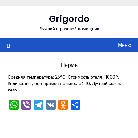
Перейти
к
Grigordo
содержимому
Лучший страховой помощник
Меню
Пермь
Средняя температура: 25°C, Стоимость отеля: 11000₽,
Количество достопримечательностей: 16, Лучший сезон:
лето
WhatsApp
Viber
Telegram
VK
Odnoklassniki
Отправить