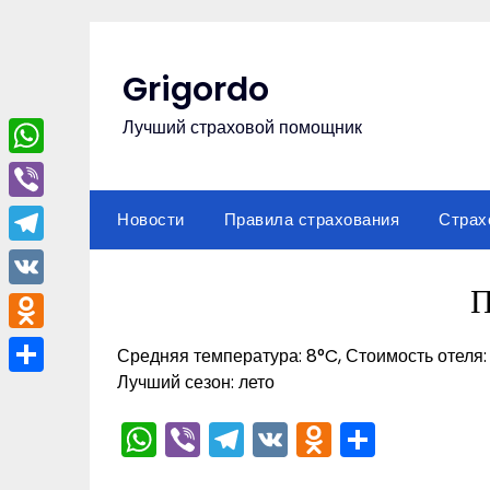
Перейти
к
содержимому
Grigordo
Лучший страховой помощник
WhatsApp
Viber
Новости
Правила страхования
Страх
Telegram
П
VK
Odnoklassniki
Средняя температура: 8°C, Стоимость отеля:
Лучший сезон: лето
Отправить
WhatsApp
Viber
Telegram
VK
Odnoklas
Отпра