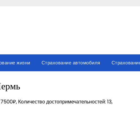
ование жизни
Страхование автомобиля
Страховани
ермь
 7500₽, Количество достопримечательностей: 13,
sniki
вить