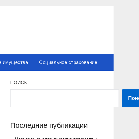
е имущества
Социальное страхование
ПОИСК
Пои
Последние публикации