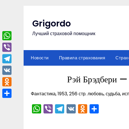
Перейти
к
содержимому
Grigordo
Лучший страховой помощник
WhatsApp
Viber
Новости
Правила страхования
Страх
Telegram
Рэй Брэдбери —
VK
Odnoklassniki
Фантастика, 1953, 256 стр. любовь, судьба, и
Отправить
WhatsApp
Viber
Telegram
VK
Odnoklas
Отпра