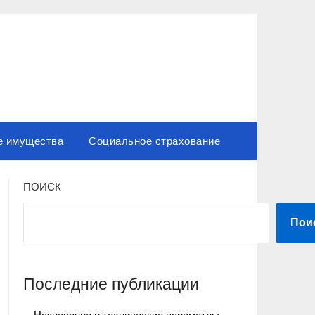
е имущества
Социальное страхование
ПОИСК
Пои
Последние публикации