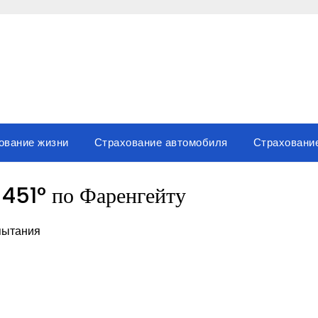
ование жизни
Страхование автомобиля
Страховани
 451° по Фаренгейту
спытания
sniki
вить