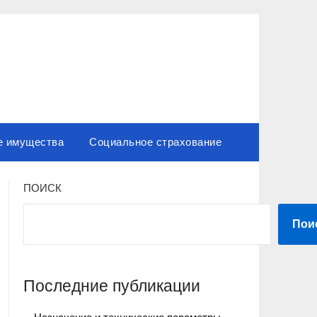
е имущества
Социальное страхование
ПОИСК
Пои
Последние публикации