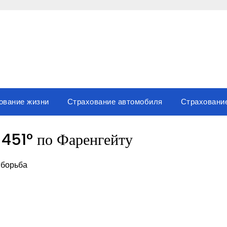
ование жизни
Страхование автомобиля
Страховани
 451° по Фаренгейту
 борьба
sniki
вить