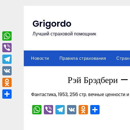
Перейти
к
содержимому
Grigordo
Лучший страховой помощник
WhatsApp
Viber
Новости
Правила страхования
Страх
Telegram
Рэй Брэдбери —
VK
Odnoklassniki
Фантастика, 1953, 256 стр. вечные ценности и
Отправить
WhatsApp
Viber
Telegram
VK
Odnoklas
Отпра