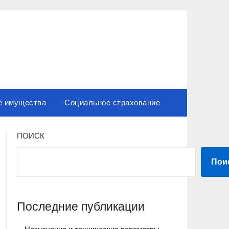
е имущества
Социальное страхование
ПОИСК
Пои
Последние публикации