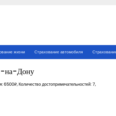
ование жизни
Страхование автомобиля
Страховани
в-на-Дону
я: 6500₽, Количество достопримечательностей: 7,
sniki
вить