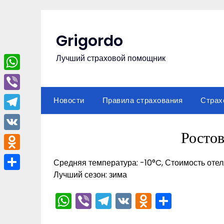
Перейти
к
содержимому
Grigordo
Лучший страховой помощник
WhatsApp
Viber
Новости
Правила страхования
Страх
Telegram
Росто
VK
Odnoklassniki
Средняя температура: -10°C, Стоимость отел
Лучший сезон: зима
Отправить
WhatsApp
Viber
Telegram
VK
Odnoklas
Отпра