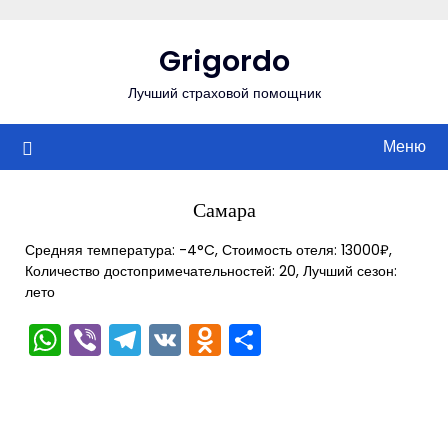
Перейти
к
Grigordo
содержимому
Лучший страховой помощник
Меню
Самара
Средняя температура: -4°C, Стоимость отеля: 13000₽,
Количество достопримечательностей: 20, Лучший сезон:
лето
WhatsApp
Viber
Telegram
VK
Odnoklassniki
Отправить