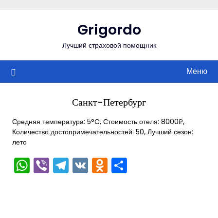
Перейти
к
Grigordo
содержимому
Лучший страховой помощник
Меню
Санкт-Петербург
Средняя температура: 5°C, Стоимость отеля: 8000₽,
Количество достопримечательностей: 50, Лучший сезон:
лето
WhatsApp
Viber
Telegram
VK
Odnoklassniki
Отправить