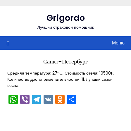
Перейти
к
Grigordo
содержимому
Лучший страховой помощник
Меню
Санкт-Петербург
Средняя температура: 27°C, Стоимость отеля: 10500₽,
Количество достопримечательностей: 11, Лучший сезон:
весна
WhatsApp
Viber
Telegram
VK
Odnoklassniki
Отправить