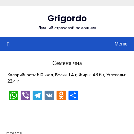
Перейти
к
Grigordo
содержимому
Лучший страховой помощник
Меню
Семена чиа
Калорийность: 510 ккал, Белки: 1.4 г, Жиры: 48.6 г, Углеводы:
22.4 г
WhatsApp
Viber
Telegram
VK
Odnoklassniki
Отправить
ПОИСК