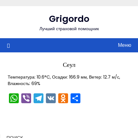
Перейти
к
Grigordo
содержимому
Лучший страховой помощник
Меню
Сеул
Температура: 10.6°C, Осадки: 166.9 мм, Ветер: 12.7 м/с,
Влажность: 69%
WhatsApp
Viber
Telegram
VK
Odnoklassniki
Отправить
ПОИСК