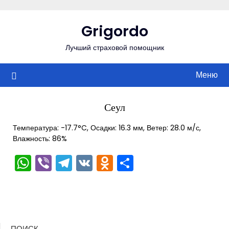
Перейти
к
Grigordo
содержимому
Лучший страховой помощник
Меню
Сеул
Температура: -17.7°C, Осадки: 16.3 мм, Ветер: 28.0 м/с,
Влажность: 86%
WhatsApp
Viber
Telegram
VK
Odnoklassniki
Отправить
ПОИСК