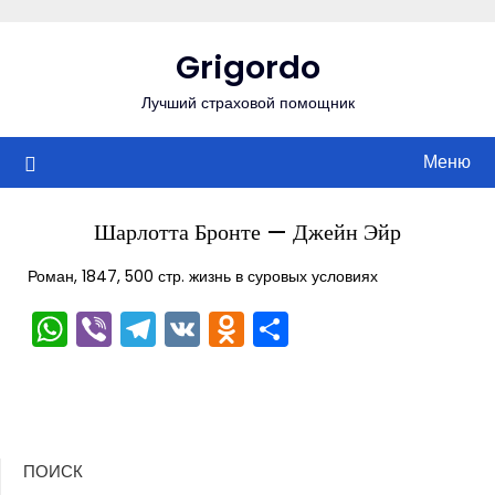
Перейти
к
Grigordo
содержимому
Лучший страховой помощник
Меню
Шарлотта Бронте — Джейн Эйр
Роман, 1847, 500 стр. жизнь в суровых условиях
WhatsApp
Viber
Telegram
VK
Odnoklassniki
Отправить
ПОИСК