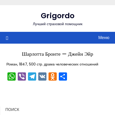
Перейти
к
Grigordo
содержимому
Лучший страховой помощник
Меню
Шарлотта Бронте — Джейн Эйр
Роман, 1847, 500 стр. драма человеческих отношений
WhatsApp
Viber
Telegram
VK
Odnoklassniki
Отправить
ПОИСК