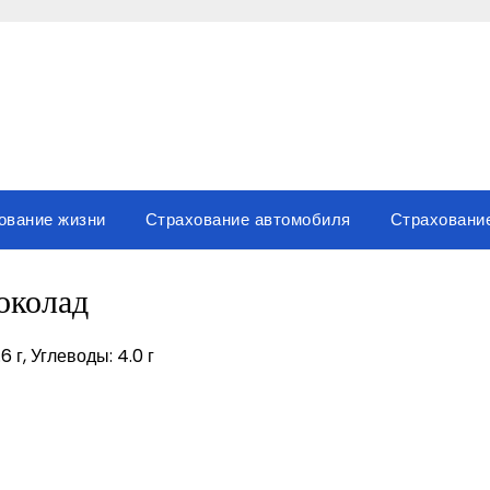
ование жизни
Страхование автомобиля
Страховани
колад
6 г, Углеводы: 4.0 г
sniki
вить