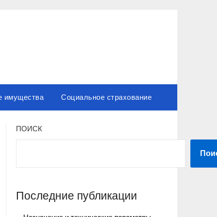
е имущества
Социальное страхование
ПОИСК
Пои
Последние публикации