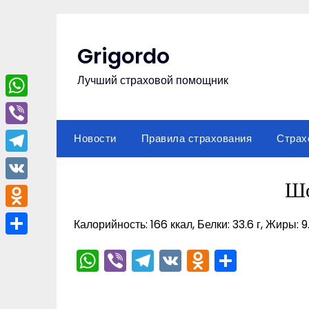
Перейти
к
содержимому
Grigordo
Лучший страховой помощник
WhatsApp
Viber
Новости
Правила страхования
Страх
Telegram
Шо
VK
Odnoklassniki
Калорийность: 166 ккал, Белки: 33.6 г, Жиры: 9.
Отправить
WhatsApp
Viber
Telegram
VK
Odnoklas
Отпра