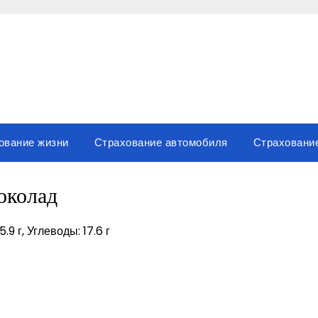
ование жизни
Страхование автомобиля
Страховани
колад
.9 г, Углеводы: 17.6 г
sniki
вить