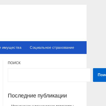
е имущества
Социальное страхование
ПОИСК
Пои
Последние публикации