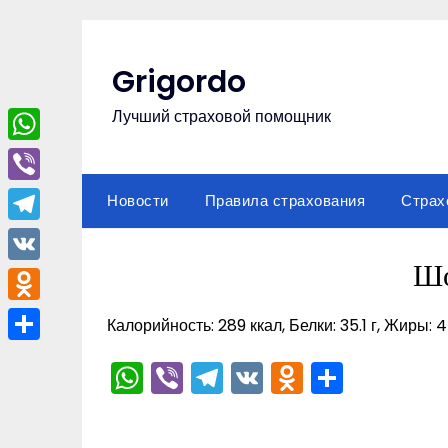
Перейти
к
содержимому
Grigordo
Лучший страховой помощник
WhatsApp
Viber
Новости
Правила страхования
Страх
Telegram
Шо
VK
Odnoklassniki
Калорийность: 289 ккал, Белки: 35.1 г, Жиры: 45
Отправить
WhatsApp
Viber
Telegram
VK
Odnoklas
Отпра