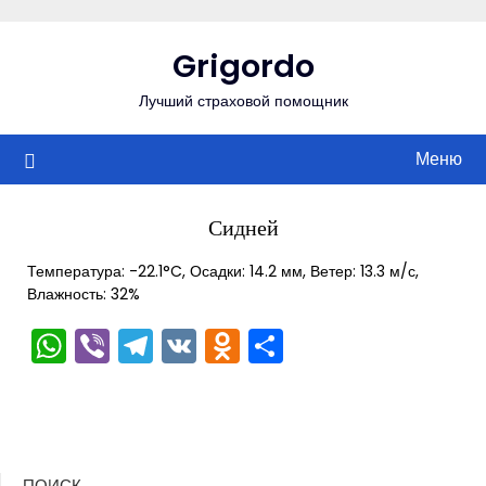
Перейти
к
Grigordo
содержимому
Лучший страховой помощник
Меню
Сидней
Температура: -22.1°C, Осадки: 14.2 мм, Ветер: 13.3 м/с,
Влажность: 32%
WhatsApp
Viber
Telegram
VK
Odnoklassniki
Отправить
ПОИСК