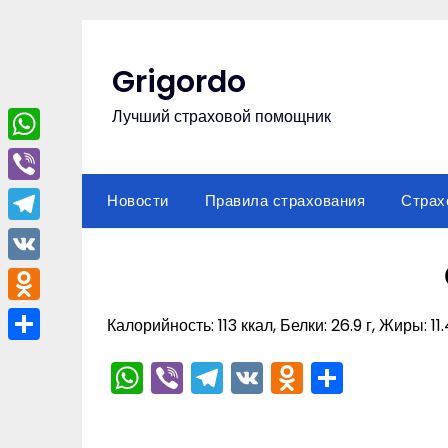
Перейти
к
содержимому
Grigordo
Лучший страховой помощник
WhatsApp
Viber
Новости
Правила страхования
Страх
Telegram
VK
Odnoklassniki
Калорийность: 113 ккал, Белки: 26.9 г, Жиры: 11.
Отправить
WhatsApp
Viber
Telegram
VK
Odnoklas
Отпра