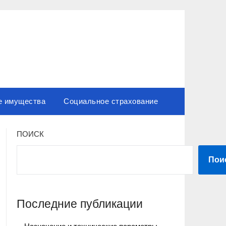
е имущества
Социальное страхование
ПОИСК
Пои
Последние публикации