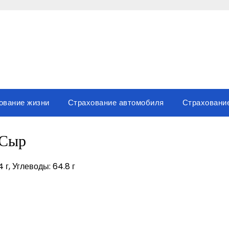
ование жизни
Страхование автомобиля
Страховани
Сыр
4 г, Углеводы: 64.8 г
sniki
вить