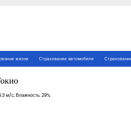
ование жизни
Страхование автомобиля
Страховани
Токио
6.3 м/с, Влажность: 29%
sniki
вить