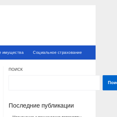
е имущества
Социальное страхование
ПОИСК
Пои
Последние публикации