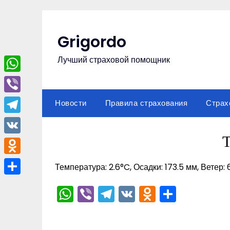
Перейти
к
содержимому
Grigordo
Лучший страховой помощник
WhatsApp
Viber
Новости
Правила страхования
Страх
Telegram
VK
Odnoklassniki
Температура: 2.6°C, Осадки: 173.5 мм, Ветер: 
Отправить
WhatsApp
Viber
Telegram
VK
Odnoklas
Отпра