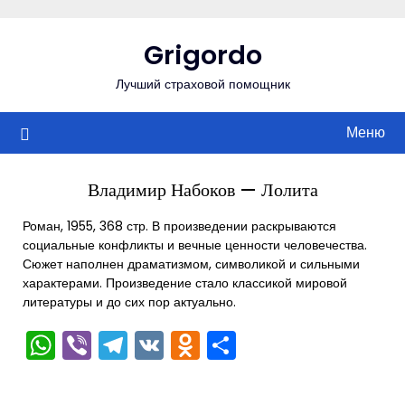
Перейти
к
Grigordo
содержимому
Лучший страховой помощник
Меню
Владимир Набоков — Лолита
Роман, 1955, 368 стр. В произведении раскрываются
социальные конфликты и вечные ценности человечества.
Сюжет наполнен драматизмом, символикой и сильными
характерами. Произведение стало классикой мировой
литературы и до сих пор актуально.
WhatsApp
Viber
Telegram
VK
Odnoklassniki
Отправить