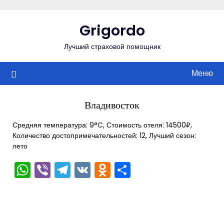
Перейти
к
Grigordo
содержимому
Лучший страховой помощник
Меню
Владивосток
Средняя температура: 9°C, Стоимость отеля: 14500₽,
Количество достопримечательностей: 12, Лучший сезон:
лето
WhatsApp
Viber
Telegram
VK
Odnoklassniki
Отправить