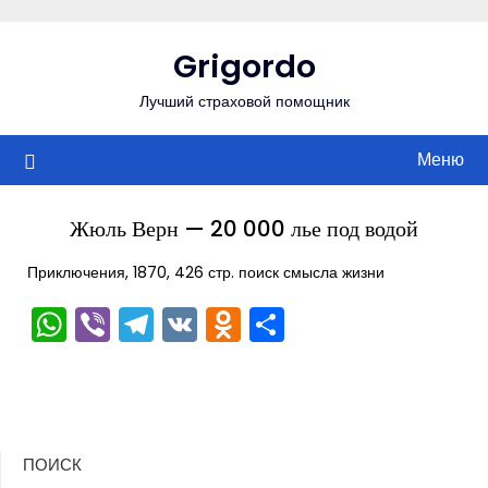
Перейти
к
Grigordo
содержимому
Лучший страховой помощник
Меню
Жюль Верн — 20 000 лье под водой
Приключения, 1870, 426 стр. поиск смысла жизни
WhatsApp
Viber
Telegram
VK
Odnoklassniki
Отправить
ПОИСК