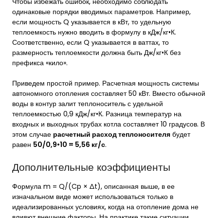
Чтобы избежать ошибок, необходимо соблюдать
одинаковые порядки вводимых параметров. Например,
если мощность Q указывается в кВт, то удельную
теплоемкость нужно вводить в формулу в кДж/кг•К.
Соответственно, если Q указывается в ваттах, то
размерность теплоемкости должна быть Дж/кг•К без
префикса «кило».
Приведем простой пример. Расчетная мощность системы
автономного отопления составляет 50 кВт. Вместо обычной
воды в контур залит теплоноситель с удельной
теплоемкостью 0,9 кДж/кг•К. Разница температур на
входных и выходных трубах котла составляет 10 градусов. В
этом случае
расчетный расход теплоносителя
будет
равен
50/0,9•10 = 5,56 кг/с
.
Дополнительные коэффициенты
Формула m = Q/(Cp × Δt), описанная выше, в ее
изначальном виде может использоваться только в
идеализированных условиях, когда на отопление дома не
влияют внешние факторы. На практике такие ситуации