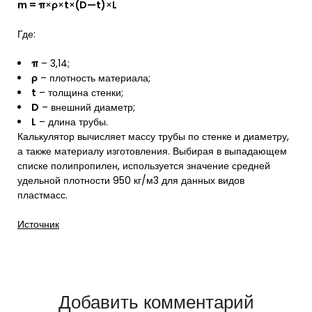
m
= π
×
ρ
×
t
×
(
D
—
t
)
×
L
Где:
π
– 3,14;
ρ
– плотность материала;
t
– толщина стенки;
D
– внешний диаметр;
L
– длина трубы.
Калькулятор вычисляет массу трубы по стенке и диаметру,
а также материалу изготовления. Выбирая в выпадающем
списке полипропилен, используется значение средней
удельной плотности 950 кг/м3 для данных видов
пластмасс.
Источник
Добавить комментарий