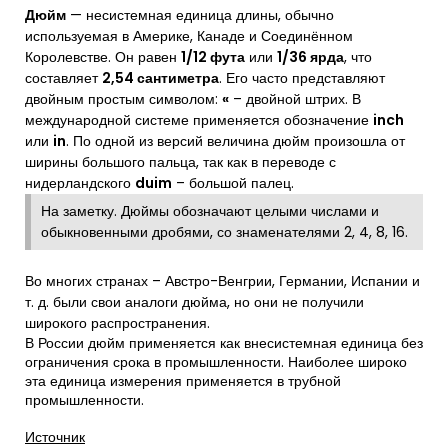
Дюйм
— несистемная единица длины, обычно
используемая в Америке, Канаде и Соединённом
Королевстве. Он равен
1/12 фута
или
1/36 ярда
, что
составляет
2,54 сантиметра
. Его часто представляют
двойным простым символом:
«
– двойной штрих. В
международной системе применяется обозначение
inch
или
in
. По одной из версий величина дюйм произошла от
ширины большого пальца, так как в переводе с
нидерландского
duim
– большой палец.
На заметку. Дюймы обозначают целыми числами и
обыкновенными дробями, со знаменателями 2, 4, 8, 16.
Во многих странах – Австро-Венгрии, Германии, Испании и
т. д. были свои аналоги дюйма, но они не получили
широкого распространения.
В России дюйм применяется как внесистемная единица без
ограничения срока в промышленности. Наиболее широко
эта единица измерения применяется в трубной
промышленности.
Источник