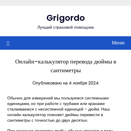
Перейти
к
Grigordo
содержимому
Лучший страховой помощник
Меню
Онлайн-калькулятор перевода дюймы в
сантиметры
Опубликовано на 4 ноября 2024
Обычно для измерений мы пользуемся системными
единицами, но при работе с трубами или кранами
сталкиваемся с несистемной единицей – дюйм. Наш
онлайн калькулятор поможет дюймы перевести в
сантиметры с точностью до двух десятых.
При указании диаметра трубы, обычно имеется в виду