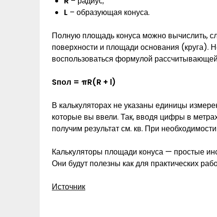
R
– радиус;
L
– образующая конуса.
Полную площадь конуса можно вычислить, с
поверхности и площади основания (круга). Н
воспользоваться формулой рассчитывающей 
Sпол
= πR(R + l)
В калькуляторах не указаны единицы измерен
которые вы ввели. Так, вводя цифры в метрах
получим результат см. кв. При необходимости
Калькуляторы площади конуса — простые инс
Они будут полезны как для практических работ
Источник