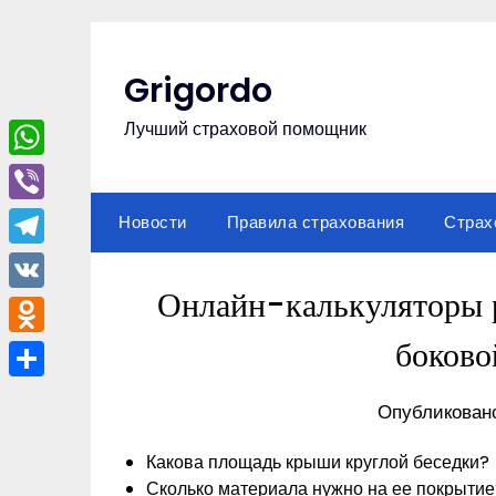
Перейти
к
содержимому
Grigordo
Лучший страховой помощник
WhatsApp
Viber
Новости
Правила страхования
Страх
Telegram
Онлайн-калькуляторы р
VK
боково
Odnoklassniki
Отправить
Опубликован
Какова площадь крыши круглой беседки?
Сколько материала нужно на ее покрытие