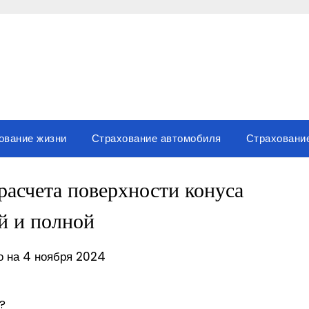
ование жизни
Страхование автомобиля
Страховани
асчета поверхности конуса
й и полной
о на 4 ноября 2024
?