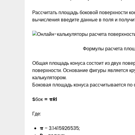
Рассчитать площадь боковой поверхности ко
вычисления введите данные в поля и получит
Формулы расчета площ
Общая площадь конуса состоит из двух пове
поверхности. Основание фигуры является кр
калькулятором.
Боковая площадь конуса рассчитывается по
S
бок
= πRl
Где:
π
– 3.1415926535;