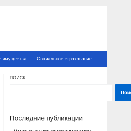
е имущества
Социальное страхование
ПОИСК
Пои
Последние публикации