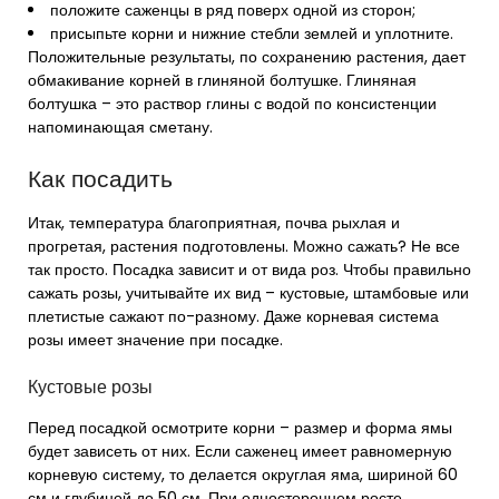
положите саженцы в ряд поверх одной из сторон;
присыпьте корни и нижние стебли землей и уплотните.
Положительные результаты, по сохранению растения, дает
обмакивание корней в глиняной болтушке. Глиняная
болтушка – это раствор глины с водой по консистенции
напоминающая сметану.
Как посадить
Итак, температура благоприятная, почва рыхлая и
прогретая, растения подготовлены. Можно сажать? Не все
так просто. Посадка зависит и от вида роз. Чтобы правильно
сажать розы, учитывайте их вид – кустовые, штамбовые или
плетистые сажают по-разному. Даже корневая система
розы имеет значение при посадке.
Кустовые розы
Перед посадкой осмотрите корни – размер и форма ямы
будет зависеть от них. Если саженец имеет равномерную
корневую систему, то делается округлая яма, шириной 60
см и глубиной до 50 см. При одностороннем росте