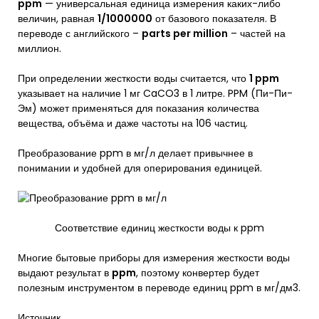
ppm
— универсальная единица измерения каких-либо
величин, равная
1/1000000
от базового показателя. В
переводе с английского –
parts per million
– частей на
миллион.
При определении жесткости воды считается, что
1 ppm
указывает на наличие 1 мг CaCO3 в 1 литре. PPM (Пи-Пи-
Эм) может применяться для показания количества
вещества, объёма и даже частоты на 106 частиц.
Преобразование ppm в мг/л делает привычнее в
понимании и удобней для оперирования единицей.
Соответствие единиц жесткости воды к ppm
Многие бытовые приборы для измерения жесткости воды
выдают результат в
ppm
, поэтому конвертер будет
полезным инструментом в переводе единиц ppm в мг/дм3.
Источник